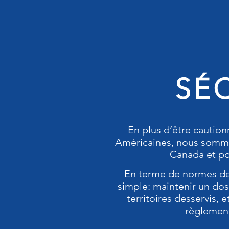
Can-Am offre également 
transport de bateau par eau
américain, lorsque que l
provinc
SÉ
En plus d’être cautio
Américaines, nous somme
Canada et po
En terme de normes de
simple: maintenir un doss
territoires desservis,
règlement